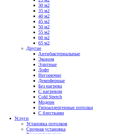
30 м2
35 м2
40 м2
45 м2
50 м2
55 м2
60 м2
65 м2
Другие
Антибактериальные
Эконом
Элитные
Лофт
Негорючие
Демпферные
Без нагрева
С нагревом
Cold Stretch
Модерн
Гипоаллергенные потолки
С блестками
Услуги
Установка потолков
Срочная установка