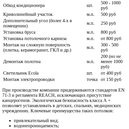
500 - 1000
Обход кондиционера
шт.
руб
Криволинейный участок
м.п.
500 руб
Дополнительный угол (более 4-х в
м.п.
250 руб
помещении)
Установка бруса
м.п.
800 руб
Установка потолочного карниза
м.п.
от 800 руб
Монтаж на сложную поверхность
300 - 500
м.п.
(плитка, керамогранит, ГКЛ и др.)
руб
200 (но не
Демонтаж полотна
м.п.
менее 1000
руб)
Светильник Ecola
шт.
от 400 руб
Монтаж электропроводки
точка
от 150 руб
При производстве компании придерживаются стандартов EN
71-3 и регламента REACH, исключающих присутствие
канцерогенов. Экологическая безопасность класса А +
позволяет устанавливать в детских, спальнях, медицинских
учреждениях. Ключевые преимущества таких потолков:
привлекательный вид;
водонепроницаемость;