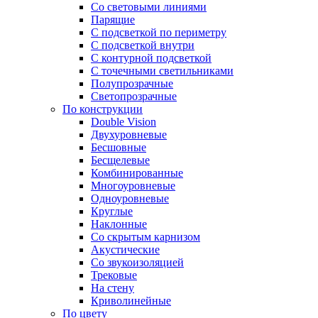
Со световыми линиями
Парящие
С подсветкой по периметру
С подсветкой внутри
С контурной подсветкой
С точечными светильниками
Полупрозрачные
Светопрозрачные
По конструкции
Double Vision
Двухуровневые
Бесшовные
Бесщелевые
Комбинированные
Многоуровневые
Одноуровневые
Круглые
Наклонные
Со скрытым карнизом
Акустические
Со звукоизоляцией
Трековые
На стену
Криволинейные
По цвету