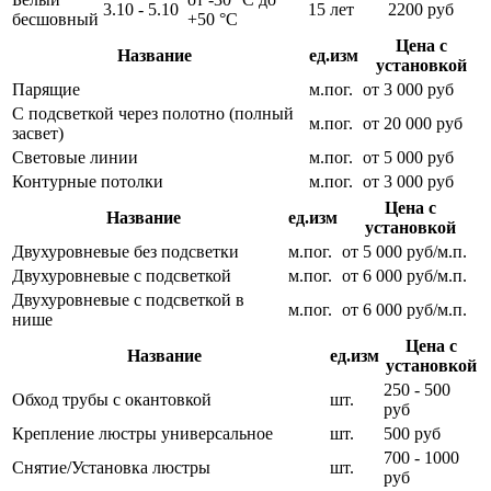
3.10 - 5.10
15 лет
2200 руб
бесшовный
+50 °С
Цена с
Название
ед.изм
установкой
Парящие
м.пог.
от 3 000 руб
С подсветкой через полотно (полный
м.пог.
от 20 000 руб
засвет)
Световые линии
м.пог.
от 5 000 руб
Контурные потолки
м.пог.
от 3 000 руб
Цена с
Название
ед.изм
установкой
Двухуровневые без подсветки
м.пог.
от 5 000 руб/м.п.
Двухуровневые с подсветкой
м.пог.
от 6 000 руб/м.п.
Двухуровневые с подсветкой в
м.пог.
от 6 000 руб/м.п.
нише
Цена с
Название
ед.изм
установкой
250 - 500
Обход трубы с окантовкой
шт.
руб
Крепление люстры универсальное
шт.
500 руб
700 - 1000
Снятие/Установка люстры
шт.
руб