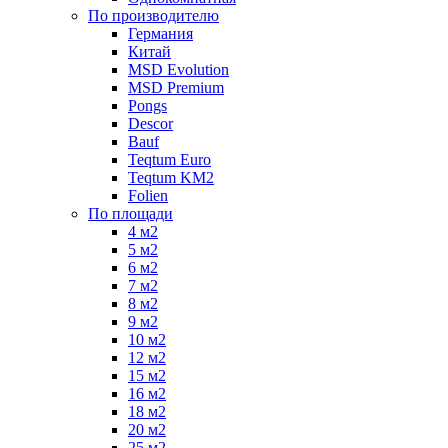
По производителю
Германия
Китай
MSD Evolution
MSD Premium
Pongs
Descor
Bauf
Teqtum Euro
Teqtum KM2
Folien
По площади
4 м2
5 м2
6 м2
7 м2
8 м2
9 м2
10 м2
12 м2
15 м2
16 м2
18 м2
20 м2
25 м2