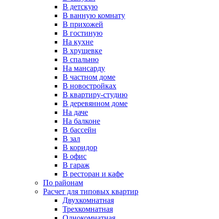
В детскую
В ванную комнату
В прихожей
В гостиную
На кухне
В хрущевке
В спальню
На мансарду
В частном доме
В новостройках
В квартиру-студию
В деревянном доме
На даче
На балконе
В бассейн
В зал
В коридор
В офис
В гараж
В ресторан и кафе
По районам
Расчет для типовых квартир
Двухкомнатная
Трехкомнатная
Однокомнатная