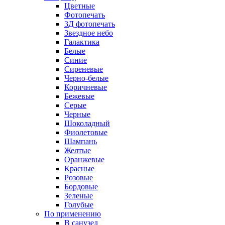
Цветные
Фотопечать
3Д фотопечать
Звездное небо
Галактика
Белые
Синие
Сиреневые
Черно-белые
Коричневые
Бежевые
Серые
Черные
Шоколадный
Фиолетовые
Шампань
Желтые
Оранжевые
Красные
Розовые
Бордовые
Зеленые
Голубые
По применению
В санузел