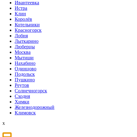
Ивантеевка
Истра
Клин
Королёв
Котельники
Красногорск
Лобня
Лыткарино
Люберцы
Мoсква
Мытищи
Нахабино
Одинцово
Подольск
Пушкино
Реутов
Солнечногорск
Сходня
Химки
Железнодорожный
Климовск
x