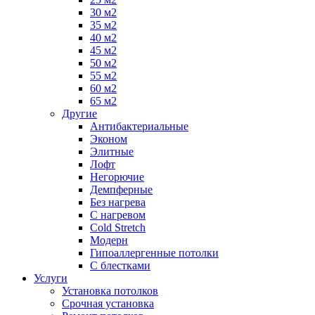
30 м2
35 м2
40 м2
45 м2
50 м2
55 м2
60 м2
65 м2
Другие
Антибактериальные
Эконом
Элитные
Лофт
Негорючие
Демпферные
Без нагрева
С нагревом
Cold Stretch
Модерн
Гипоаллергенные потолки
С блестками
Услуги
Установка потолков
Срочная установка