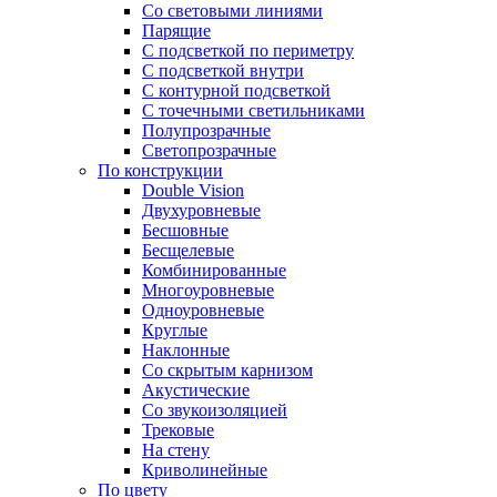
Со световыми линиями
Парящие
С подсветкой по периметру
С подсветкой внутри
С контурной подсветкой
С точечными светильниками
Полупрозрачные
Светопрозрачные
По конструкции
Double Vision
Двухуровневые
Бесшовные
Бесщелевые
Комбинированные
Многоуровневые
Одноуровневые
Круглые
Наклонные
Со скрытым карнизом
Акустические
Со звукоизоляцией
Трековые
На стену
Криволинейные
По цвету