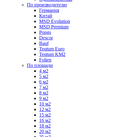
По производителю
Германия
Китай
MSD Evolution
MSD Premium
Pongs
Descor
Bauf
Teqtum Euro
Teqtum KM2
Folien
По площади
4 м2
5 м2
6 м2
7 м2
8 м2
9 м2
10 м2
12 м2
15 м2
16 м2
18 м2
20 м2
25 м2