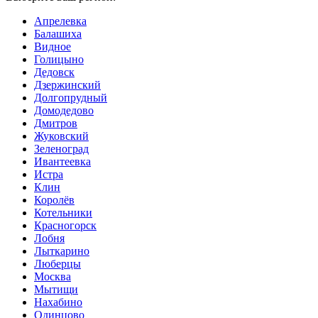
Апрелевка
Балашиха
Видное
Голицыно
Дедовск
Дзержинский
Долгопрудный
Домодедово
Дмитров
Жуковский
Зеленоград
Ивантеевка
Истра
Клин
Королёв
Котельники
Красногорск
Лобня
Лыткарино
Люберцы
Мoсква
Мытищи
Нахабино
Одинцово