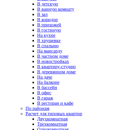
В детскую
В ванную комнату
В зал
В коридор
В прихожей
В гостиную
На кухне
В хрущевке
В спальню
На мансарду
В частном доме
В новостройках
В квартиру-студию
В деревянном доме
На даче
На балконе
В бассейн
В офис
В гараж
В ресторан и кафе
По районам
Расчет для типовых квартир
Двухкомнатная
Трехкомнатная
Однокомнатная