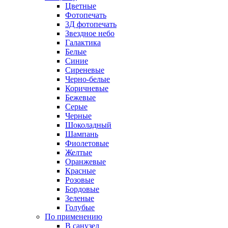
Цветные
Фотопечать
3Д фотопечать
Звездное небо
Галактика
Белые
Синие
Сиреневые
Черно-белые
Коричневые
Бежевые
Серые
Черные
Шоколадный
Шампань
Фиолетовые
Желтые
Оранжевые
Красные
Розовые
Бордовые
Зеленые
Голубые
По применению
В санузел