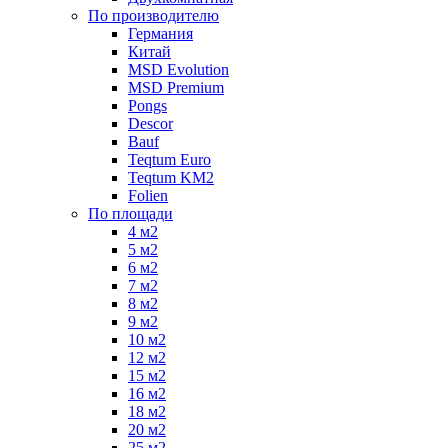
По производителю
Германия
Китай
MSD Evolution
MSD Premium
Pongs
Descor
Bauf
Teqtum Euro
Teqtum KM2
Folien
По площади
4 м2
5 м2
6 м2
7 м2
8 м2
9 м2
10 м2
12 м2
15 м2
16 м2
18 м2
20 м2
25 м2