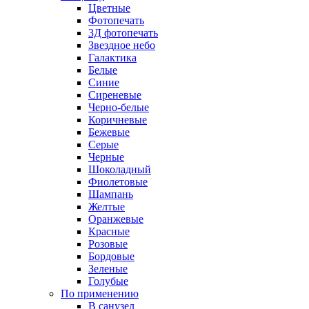
Цветные
Фотопечать
3Д фотопечать
Звездное небо
Галактика
Белые
Синие
Сиреневые
Черно-белые
Коричневые
Бежевые
Серые
Черные
Шоколадный
Фиолетовые
Шампань
Желтые
Оранжевые
Красные
Розовые
Бордовые
Зеленые
Голубые
По применению
В санузел