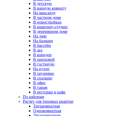
В детскую
В ванную комнату
На мансарду
В частном доме
В новостройках
В квартиру-студию
В деревянном доме
На даче
На балконе
В бассейн
В зал
В коридор
В прихожей
В гостиную
На кухне
В хрущевке
В спальню
В офис
В гараж
В ресторан и кафе
По районам
Расчет для типовых квартир
Трехкомнатная
Однокомнатная
Двухкомнатная