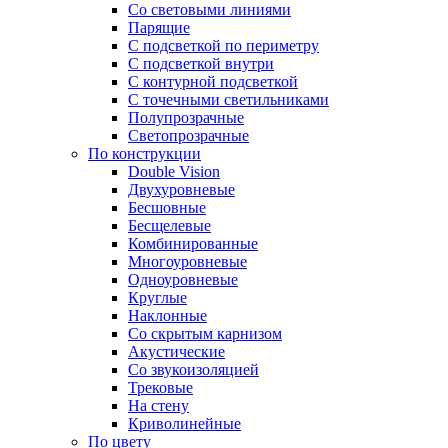
Со световыми линиями
Парящие
С подсветкой по периметру
С подсветкой внутри
С контурной подсветкой
С точечными светильниками
Полупрозрачные
Светопрозрачные
По конструкции
Double Vision
Двухуровневые
Бесшовные
Бесщелевые
Комбинированные
Многоуровневые
Одноуровневые
Круглые
Наклонные
Со скрытым карнизом
Акустические
Со звукоизоляцией
Трековые
На стену
Криволинейные
По цвету