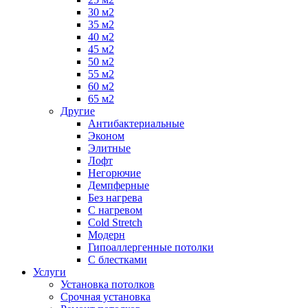
30 м2
35 м2
40 м2
45 м2
50 м2
55 м2
60 м2
65 м2
Другие
Антибактериальные
Эконом
Элитные
Лофт
Негорючие
Демпферные
Без нагрева
С нагревом
Cold Stretch
Модерн
Гипоаллергенные потолки
С блестками
Услуги
Установка потолков
Срочная установка